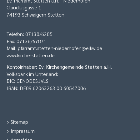
Ev. Pfarramt Stetten a.H. - Niederhofen
Claudiusgasse 1
74193 Schwaigern-Stetten
Telefon: 07138/6285
Fax: 07138/67871
Mail:
pfarramt.stetten-niederhofen@elkw.de
www.kirche-stetten.de
Kontoinhaber: Ev. Kirchengemeinde Stetten a.H.
Volksbank im Unterland:
BIC: GENODES1VLS
IBAN: DE89 62063263 00 60547006
>
Sitemap
>
Impressum
>
Anmelden