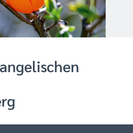
© Mirjam Brötzler
vangelischen
erg