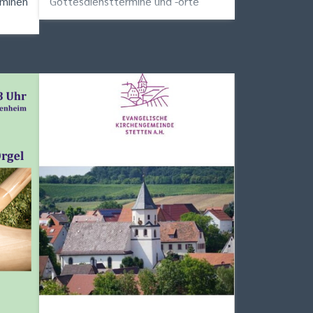
rminen
Gottesdiensttermine und -orte